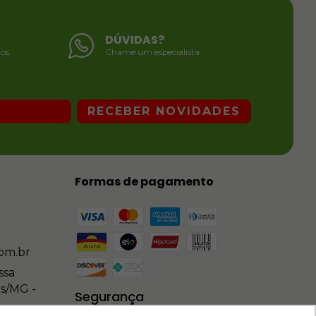
DÚVIDAS?
os.
Chame um especialista.
Formas de pagamento
om.br
ssa
os/MG -
Segurança