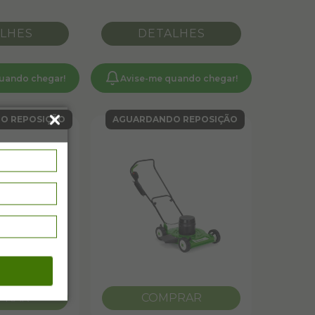
LHES
DETALHES
uando chegar!
Avise-me quando chegar!
O REPOSIÇÃO
AGUARDANDO REPOSIÇÃO
PRAR
COMPRAR