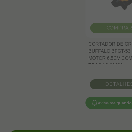
COMPRAR
CORTADOR DE G
BUFFALO BFGT-53
MOTOR 6.5CV CO
TRACAO 60682
DETALHE
Avise-me quando