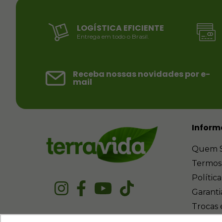
LOGÍSTICA EFICIENTE
Entrega em todo o Brasil.
Receba nossas novidades por e-
mail
Inform
Quem 
Termos
Polític
Garanti
Trocas