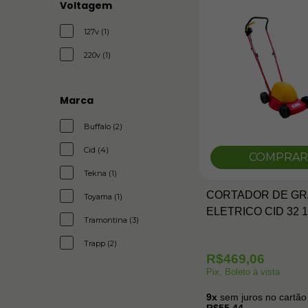
Voltagem
127v (1)
220v (1)
Marca
Buffalo (2)
Cid (4)
COMPRAR
Tekna (1)
CORTADOR DE G
Toyama (1)
ELETRICO CID 32 
Tramontina (3)
Trapp (2)
R$469,06
Pix, Boleto à vista
9x
sem juros no cartão