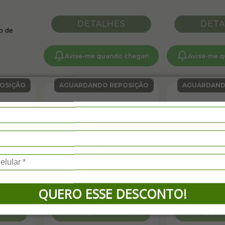
DETALHES
DETA
o de
Avise-me quando chegar!
Avise-me q
OSIÇÃO
AGUARDANDO REPOSIÇÃO
AGUARDAND
QUERO ESSE DESCONTO!
COMPRAR
COM