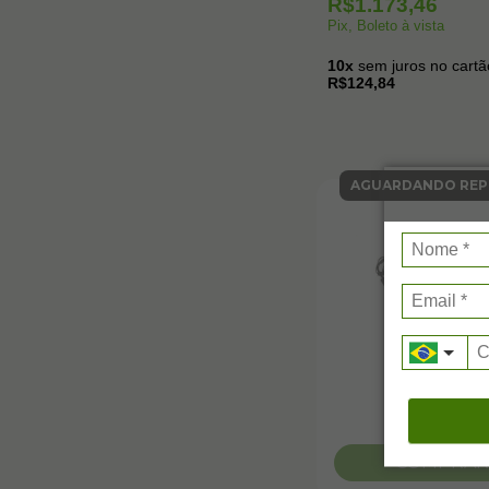
R$1.173,46
Pix, Boleto à vista
10x
sem juros no cartã
R$124,84
AGUARDANDO REP
COMPRAR