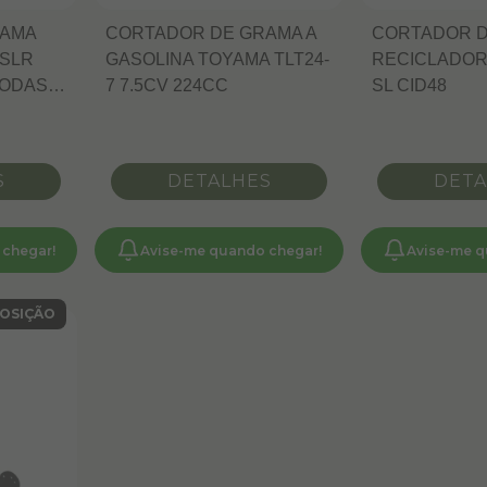
RAMA
CORTADOR DE GRAMA A
CORTADOR 
 SLR
GASOLINA TOYAMA TLT24-
RECICLADOR
RODAS
7 7.5CV 224CC
SL CID48
S
DETALHES
DETA
 chegar!
Avise-me quando chegar!
Avise-me q
OSIÇÃO