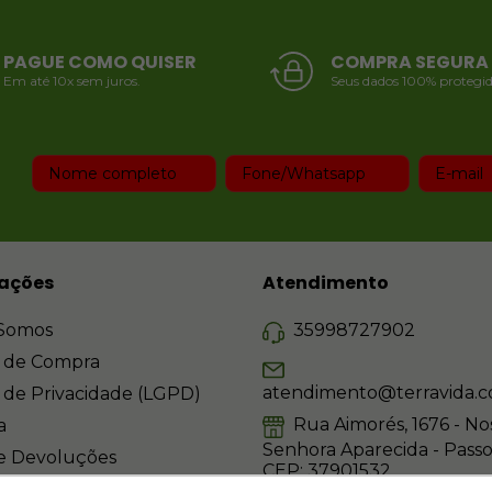
PAGUE COMO QUISER
COMPRA SEGURA
Em até 10x sem juros.
Seus dados 100% protegid
ações
Atendimento
Somos
35998727902
 de Compra
atendimento@terravida.c
a de Privacidade (LGPD)
Rua Aimorés, 1676 - No
a
Senhora Aparecida - Pass
 e Devoluções
CEP: 37901532