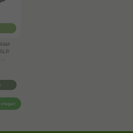
RAMA
 SLR
M
S
 chegar!