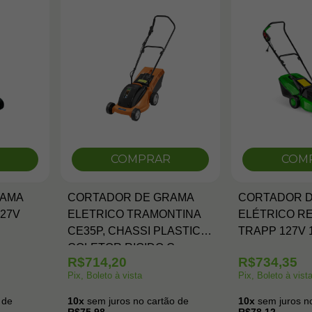
COMPRAR
COM
RAMA
CORTADOR DE GRAMA
CORTADOR 
127V
ELETRICO TRAMONTINA
ELÉTRICO R
CE35P, CHASSI PLASTICO,
TRAPP 127V 
COLETOR RIGIDO C
R$714,20
R$734,35
MOTOR 1300W 127V 60HZ
Pix, Boleto à vista
Pix, Boleto à vist
 de
10x
sem juros no cartão de
10x
sem juros no