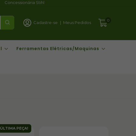
Concessionária Stihl
0
Cadastre-se
|
Meus Pedidos
l
Ferramentas Elétricas/Maquinas
ÚLTIMA PEÇA!