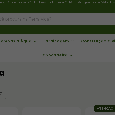
tes
Construção Civil
Desconto para CNPJ
Programa de Afiliados
Bombas d'Água
Jardinagem
Construção Civi
Chocadeira
a
ATENÇÃO, 