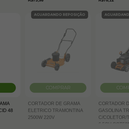
R$75,98
R$78,12
AGUARDANDO REPOSIÇÃO
AGUARDAND
COMPRAR
COM
RAMA
CORTADOR DE GRAMA
CORTADOR 
ID 48
ELETRICO TRAMONTINA
GASOLINA T
2500W 220V
C/COLETOR/
6.5CV CCT53