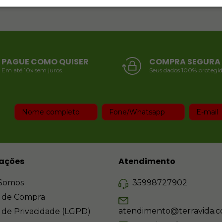
PAGUE COMO QUISER
COMPRA SEGURA
Em até 10x sem juros.
Seus dados 100% protegid
ações
Atendimento
Somos
35998727902
 de Compra
atendimento@terravida.c
a de Privacidade (LGPD)