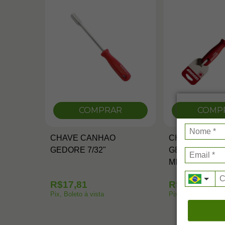
COMPRAR
COMP
CHAVE CANHAO
CHAVE CANH
GEDORE 7/32"
GEDORE RED 
MILIMETROS 
R$17,81
R$21,21
Pix, Boleto à vista
Pix, Boleto à vista