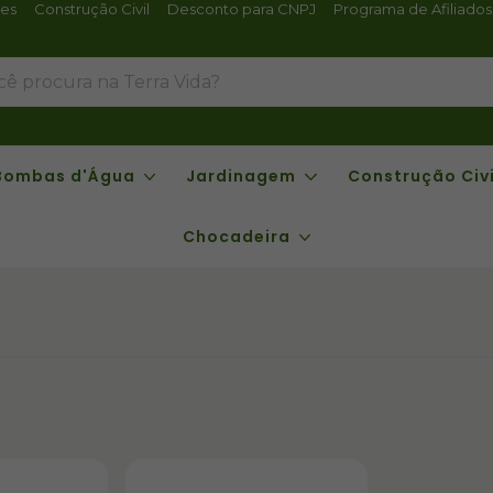
tes
Construção Civil
Desconto para CNPJ
Programa de Afiliados
Bombas d'Água
Jardinagem
Construção Civi
Chocadeira