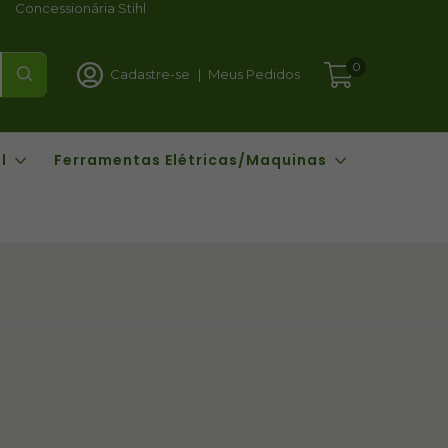
Concessionária Stihl
0
Cadastre-se
|
Meus Pedidos
l
Ferramentas Elétricas/Maquinas