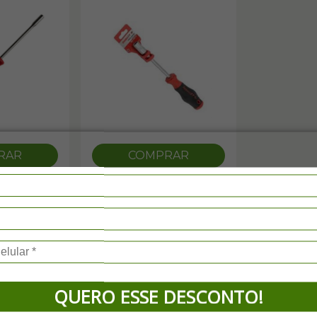
RAR
COMPRAR
AO
CHAVE CANHÃO
8
GEDORE RED 12
R38490824
MILÍMETROS R038491224
R$30,89
Pix, Boleto à vista
QUERO ESSE DESCONTO!