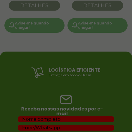
DETALHES
DETALHES
Avise-me quando
Avise-me quando
chegar!
chegar!
LOGÍSTICA EFICIENTE
Entrega em todo o Brasil.
Receba nossas novidades por e-
mail