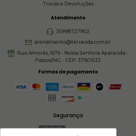
Trocas e Devoluções
Atendimento
35998727902
atendimento@terravida.com.br
Rua Aimorés, 1676 - Nossa Senhora Aparecida -
Passos/MG - CEP: 37901532
Formas de pagamento
Segurança