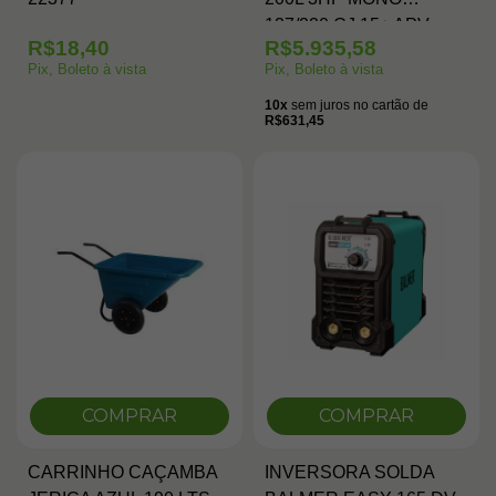
127/220 CJ 15+ APV
R$18,40
R$5.935,58
ALTA PRESSAO
Pix, Boleto à vista
Pix, Boleto à vista
10x
sem juros no cartão de
R$631,45
COMPRAR
COMPRAR
CARRINHO CAÇAMBA
INVERSORA SOLDA