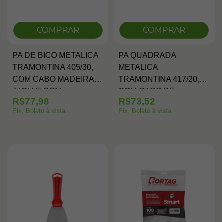
COMPRAR
COMPRAR
PA DE BICO METALICA
PA QUADRADA
TRAMONTINA 405/30,
METALICA
COM CABO MADEIRA
TRAMONTINA 417/20,
74CM E COM
COM CABO DE
R$77,98
R$73,52
EMPUNHADURA
MADEIRA DE 71 CM E
Pix, Boleto à vista
Pix, Boleto à vista
METALICA
COM EMPUNHADURA
PLASTICA