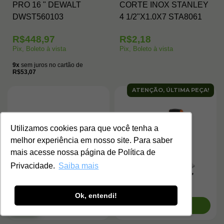
PRO 16 " DEWALT
CORTE INOX STANLEY
DWST560103
4 1/2"X1.0X7 STA8061
R$448,97
R$2,18
Pix, Boleto à vista
Pix, Boleto à vista
9x
sem juros no cartão de
R$53,07
ATENÇÃO, ÚLTIMA PEÇA!
Utilizamos cookies para que você tenha a
melhor experiência em nosso site. Para saber
mais acesse nossa página de Política de
Privacidade.
Saiba mais
Ok, entendi!
COMPRAR
COMPRAR