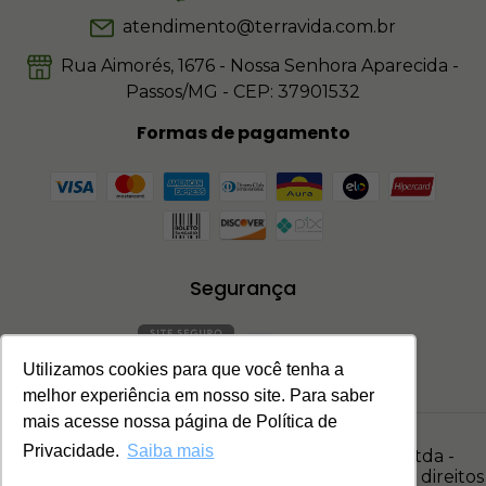
atendimento@terravida.com.br
Rua Aimorés, 1676 - Nossa Senhora Aparecida -
Passos/MG - CEP: 37901532
Formas de pagamento
Segurança
Utilizamos cookies para que você tenha a
melhor experiência em nosso site. Para saber
mais acesse nossa página de Política de
Privacidade.
Saiba mais
© Terra Vida - Grupo Agromap M. A. Passos Ltda -
17.278.847/0001-35. Copyright © 2026 - Todos os direitos