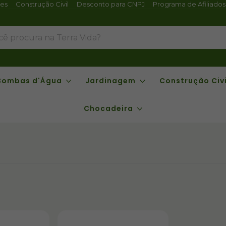
tes
Construção Civil
Desconto para CNPJ
Programa de Afiliados
Bombas d'Água
Jardinagem
Construção Civi
Chocadeira