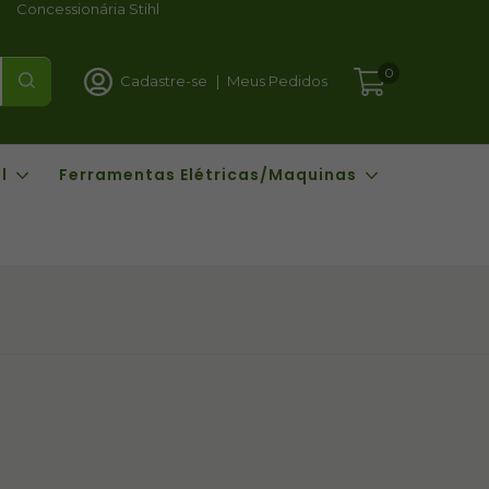
Concessionária Stihl
0
Cadastre-se
|
Meus Pedidos
l
Ferramentas Elétricas/Maquinas