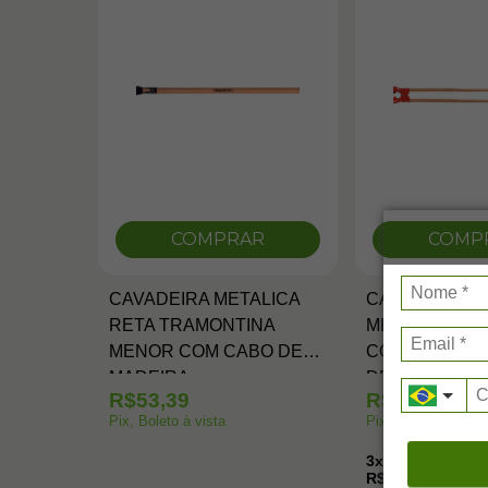
COMPRAR
COMP
CAVADEIRA METALICA
CAVADEIRA A
RETA TRAMONTINA
METALICA TR
MENOR COM CABO DE
COM CABO DE
MADEIRA
DE 180 CM
R$53,39
R$147,78
Pix, Boleto à vista
Pix, Boleto à vista
3x
sem juros no c
R$52,40