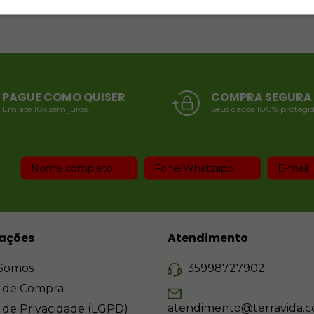
PAGUE COMO QUISER
COMPRA SEGURA
Em até 10x sem juros.
Seus dados 100% protegid
ações
Atendimento
Somos
35998727902
 de Compra
atendimento@terravida.c
a de Privacidade (LGPD)