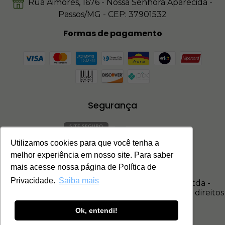
Rua Aimorés, 1676 - Nossa Senhora Aparecida -
Passos/MG - CEP: 37901532
Formas de pagamento
Segurança
Utilizamos cookies para que você tenha a
melhor experiência em nosso site. Para saber
mais acesse nossa página de Política de
Privacidade.
Saiba mais
© Terra Vida - Grupo Agromap M. A. Passos Ltda -
17.278.847/0001-35. Copyright © 2026 - Todos os direitos
reservados.
Ok, entendi!